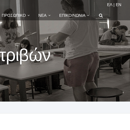
ΕΛ
|
EN
ΠΡΟΣΩΠΙΚΌ
ΝΈΑ
ΕΠΙΚΟΙΝΩΝΊΑ
ατριβών