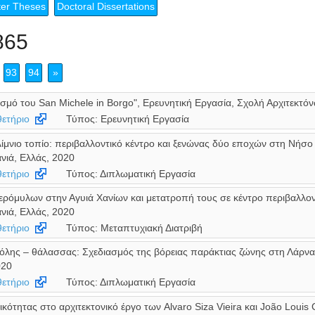
er Theses
Doctoral Dissertations
865
93
94
»
ασμό του San Michele in Borgo", Ερευνητική Εργασία, Σχολή Αρχιτεκτό
ετήριο
Τύπος: Ερευνητική Εργασία
μνιο τοπίο: περιβαλλοντικό κέντρο και ξενώνας δύο εποχών στη Νήσο
νιά, Ελλάς, 2020
ετήριο
Τύπος: Διπλωματική Εργασία
ρόμυλων στην Αγυιά Χανίων και μετατροπή τους σε κέντρο περιβαλλοντ
νιά, Ελλάς, 2020
ετήριο
Τύπος: Μεταπτυχιακή Διατριβή
όλης – θάλασσας: Σχεδιασμός της βόρειας παράκτιας ζώνης στη Λάρνακ
020
ετήριο
Τύπος: Διπλωματική Εργασία
ότητας στο αρχιτεκτονικό έργο των Alvaro Siza Vieira και João Louis 