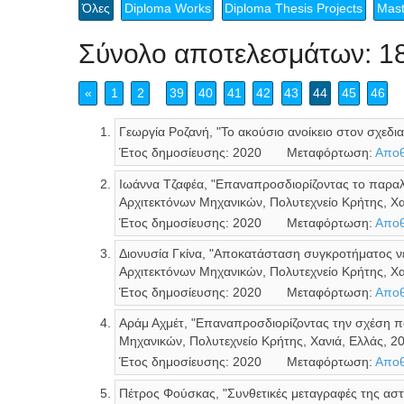
Όλες
Diploma Works
Diploma Thesis Projects
Mast
Σύνολο αποτελεσμάτων: 1
«
1
2
39
40
41
42
43
44
45
46
Γεωργία Ροζανή, "Το ακούσιο ανοίκειο στον σχεδι
Έτος δημοσίευσης: 2020
Μεταφόρτωση:
Αποθ
Ιωάννα Τζαφέα, "Επαναπροσδιορίζοντας το παραλί
Αρχιτεκτόνων Μηχανικών, Πολυτεχνείο Κρήτης, Χα
Έτος δημοσίευσης: 2020
Μεταφόρτωση:
Αποθ
Διονυσία Γκίνα, "Αποκατάσταση συγκροτήματος νε
Αρχιτεκτόνων Μηχανικών, Πολυτεχνείο Κρήτης, Χα
Έτος δημοσίευσης: 2020
Μεταφόρτωση:
Αποθ
Αράμ Αχμέτ, "Επαναπροσδιορίζοντας την σχέση π
Μηχανικών, Πολυτεχνείο Κρήτης, Χανιά, Ελλάς, 2
Έτος δημοσίευσης: 2020
Μεταφόρτωση:
Αποθ
Πέτρος Φούσκας, "Συνθετικές μεταγραφές της αστικ