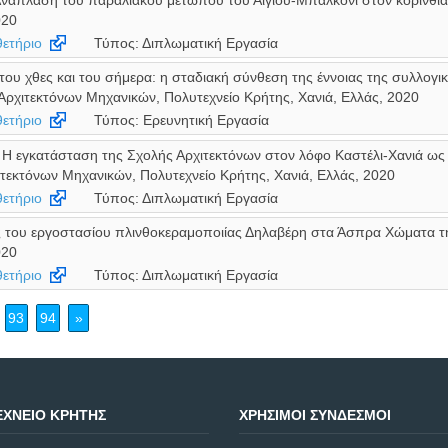
Ανάπλαση του παραλιακού μετώπου του Αιγίου-Μπαλκόνι στον κορινθια
020
ετήριο
Τύπος: Διπλωματική Εργασία
του χθες και του σήμερα: η σταδιακή σύνθεση της έννοιας της συλλογ
 Αρχιτεκτόνων Μηχανικών, Πολυτεχνείο Κρήτης, Χανιά, Ελλάς, 2020
ετήριο
Τύπος: Ερευνητική Εργασία
. Η εγκατάσταση της Σχολής Αρχιτεκτόνων στον λόφο Καστέλι-Χανιά ως
ιτεκτόνων Μηχανικών, Πολυτεχνείο Κρήτης, Χανιά, Ελλάς, 2020
ετήριο
Τύπος: Διπλωματική Εργασία
του εργοστασίου πλινθοκεραμοποιίας Δηλαβέρη στα Άσπρα Χώματα της
020
ετήριο
Τύπος: Διπλωματική Εργασία
93
94
»
ΧΝΕΊΟ ΚΡΉΤΗΣ
ΧΡΉΣΙΜΟΙ ΣΎΝΔΕΣΜΟΙ