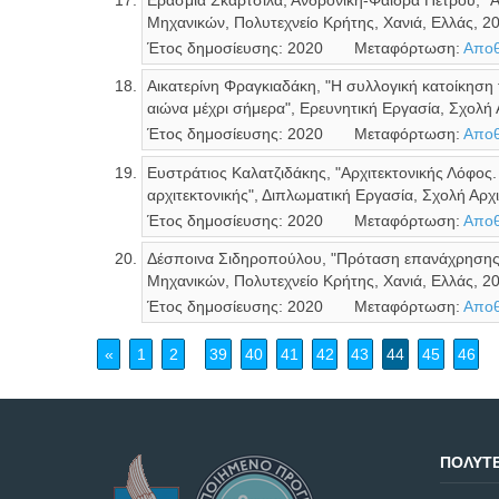
Ερασμία Σκαρτσίλα, Ανδρονίκη-Φαίδρα Πέτρου, "
Μηχανικών, Πολυτεχνείο Κρήτης, Χανιά, Ελλάς, 2
Έτος δημοσίευσης: 2020
Μεταφόρτωση:
Αποθ
Αικατερίνη Φραγκιαδάκη, "Η συλλογική κατοίκηση 
αιώνα μέχρι σήμερα", Ερευνητική Εργασία, Σχολή
Έτος δημοσίευσης: 2020
Μεταφόρτωση:
Αποθ
Ευστράτιος Καλατζιδάκης, "Αρχιτεκτονικής Λόφος
αρχιτεκτονικής", Διπλωματική Εργασία, Σχολή Αρχ
Έτος δημοσίευσης: 2020
Μεταφόρτωση:
Αποθ
Δέσποινα Σιδηροπούλου, "Πρόταση επανάχρησης 
Μηχανικών, Πολυτεχνείο Κρήτης, Χανιά, Ελλάς, 2
Έτος δημοσίευσης: 2020
Μεταφόρτωση:
Αποθ
«
1
2
39
40
41
42
43
44
45
46
ΠΟΛΥΤΕ