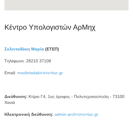
Κέντρο Υπολογιστών ΑρΜηχ
Σολινταδάκη Μαρία
(ΕΤΕΠ)
Tηλέφωνο: 28210 37108
Email:
msolintadaki<στο>tuc.gr
Διεύθυνση:
Κτίριο Γ4, 1ος όροφος - Πολυτεχνειούπολη - 73100
Χανιά
Ηλεκτρονική διεύθυνση:
admin-arch<στο>tuc.gr