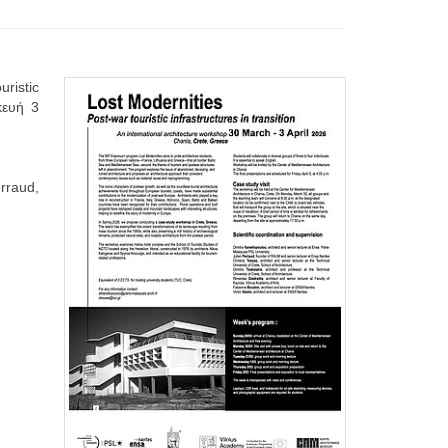
ristic
κευή 3
rraud,