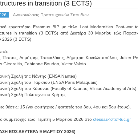
structures in transition (3 ECTS)
026
Ανακοινώσεις Προπτυχιακών Σπουδών
τικό εργαστήριο Erasmus BIP με τίτλο Lost Modernities Post-war tou
ructures in transition (3 ECTS) από Δευτέρα 30 Μαρτίου εώς Παρασ
υ 2026 (3 ECTS)
ωτές:
 Τέσσας, Δημήτρης Τσακαλάκης, Δήμητρα Κανελλοπούλου, Julien Pe
 Giedraitis, Fabienne Boudon, Victor Valoto
τονική Σχολή της Νάντης (ENSA Nantes)
τονική Σχολή του Παρισιού (ENSA Paris Malaquais)
ονική Σχολή του Κάουνας (Faculty of Kaunas, Vilnius Academy of Arts)
τονική Σχολή Πολυτεχνείου Κρήτης
ες θέσεις: 15 (για φοιτήτριες / φοιτητές του 3ου, 4ου και 5ου έτους).
ς συμμετοχής έως Πέμπτη 5 Μαρτίου 2026 στο
ctessas<στο>tuc.gr
ΑΣΗ ΕΩΣ ΔΕΥΤΕΡΑ 9 ΜΑΡΤΙΟΥ 2026)