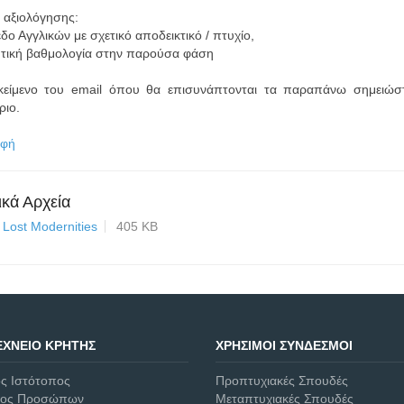
 αξιολόγησης:
δο Αγγλικών με σχετικό αποδεικτικό / πτυχίο,
υτική βαθμολογία στην παρούσα φάση
κείμενο του email όπου θα επισυνάπτονται τα παραπάνω σημειώστ
ριο.
οφή
ικά Αρχεία
Lost Modernities
405 KB
ΧΝΕΊΟ ΚΡΉΤΗΣ
ΧΡΉΣΙΜΟΙ ΣΎΝΔΕΣΜΟΙ
ός Ιστότοπος
Προπτυχιακές Σπουδές
γος Προσώπων
Μεταπτυχιακές Σπουδές