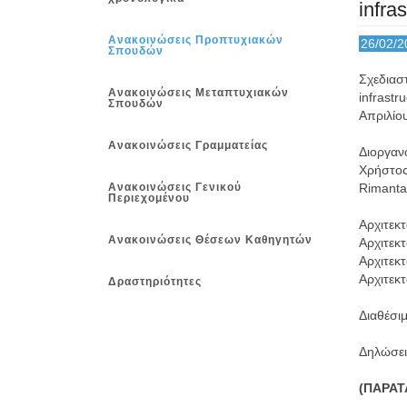
infra
Ανακοινώσεις Προπτυχιακών
26/02/2
Σπουδών
Σχεδιασ
Ανακοινώσεις Μεταπτυχιακών
infrast
Σπουδών
Απριλίο
Ανακοινώσεις Γραμματείας
Διοργαν
Χρήστος
Ανακοινώσεις Γενικού
Rimantas
Περιεχομένου
Αρχιτεκ
Ανακοινώσεις Θέσεων Καθηγητών
Αρχιτεκ
Αρχιτεκτ
Αρχιτεκ
Δραστηριότητες
Διαθέσιμ
Δηλώσει
(ΠΑΡΑΤ