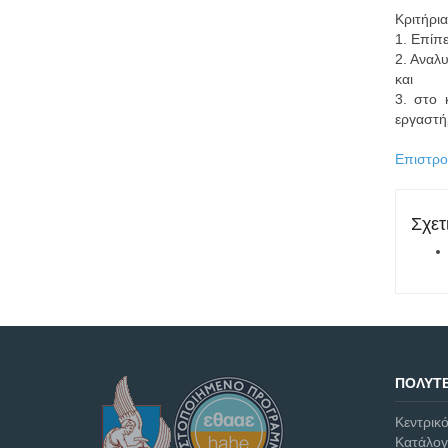
Κριτήρια
1. Επίπε
2. Αναλ
και
3. στο 
εργαστή
Επιστρ
Σχετ
ΠΟΛΥΤΕ
Κεντρικ
Κατάλο