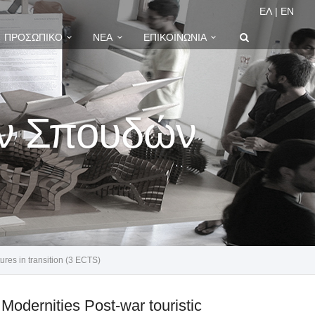
ΕΛ
|
EN
ΠΡΟΣΩΠΙΚΌ
ΝΈΑ
ΕΠΙΚΟΙΝΩΝΊΑ
ών Σπουδών
ures in transition (3 ECTS)
odernities Post-war touristic