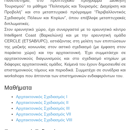
Πανεπιστήμιο, στο προπτυχιακό πρόγραμμα “Διοίκηση
Τουρισμού” το μάθημα “Πολιτισμός και Τουρισμός: Διαχείριση και
Προβολή” και στο μεταπτυχιακό πρόγραμμα “Περιβαλλοντικός
Σχεδιασμός Πόλεων και Κτιρίων”, όπου επέβλεψε μεταπτυχιακές
διπλωματικές.
Στον ερευνητικό χώρο, έχει συνεργαστεί με το ερευνητικό κέντρο
Intelligent Coast (Βαρκελώνη) και με την ερευνητική ομάδα
CERCLE (ETSAB/UPC), εστιάζοντας στη μελέτη των επιπτώσεων
της μαζικής κοινωνίας στον αστικό σχεδιασμό (με έμφαση στον
παράκτιο χώρο) και την αρχιτεκτονική. Έχει συμμετάσχει σε
αρχιτεκτονικούς διαγωνισμούς και στο σχεδιασμό κτηρίων με
διάφορες αρχιτεκτονικές ομάδες. Κείμενά του έχουν δημοσιευθεί σε
επιστημονικούς τόμους και περιοδικά. Συμμετέχει σε συνέδρια και
workshops που άπτονται των επιστημονικών ενδιαφερόντων του.
Μαθήματα
Αρχιτεκτονικός Σχεδιασμός I
Αρχιτεκτονικός Σχεδιασμός II
Αρχιτεκτονικός Σχεδιασμός III
Αρχιτεκτονικός Σχεδιασμός VII
Αρχιτεκτονικός Σχεδιασμός VIII