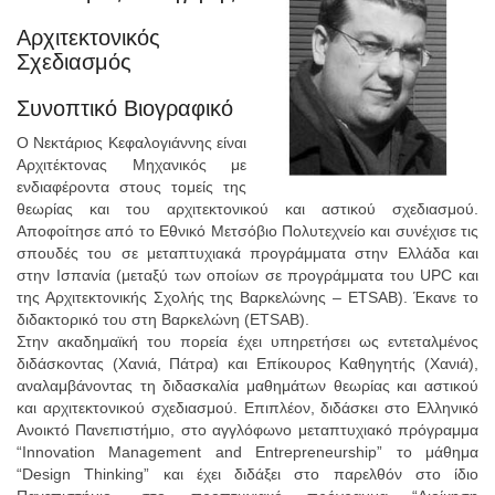
Αρχιτεκτονικός
Σχεδιασμός
Συνοπτικό Βιογραφικό
Ο Νεκτάριος Κεφαλογιάννης είναι
Αρχιτέκτονας Μηχανικός με
ενδιαφέροντα στους τομείς της
θεωρίας και του αρχιτεκτονικού και αστικού σχεδιασμού.
Αποφοίτησε από το Εθνικό Μετσόβιο Πολυτεχνείο και συνέχισε τις
σπουδές του σε μεταπτυχιακά προγράμματα στην Ελλάδα και
στην Ισπανία (μεταξύ των οποίων σε προγράμματα του UPC και
της Αρχιτεκτονικής Σχολής της Βαρκελώνης – ETSAB). Έκανε το
διδακτορικό του στη Βαρκελώνη (ETSAB).
Στην ακαδημαϊκή του πορεία έχει υπηρετήσει ως εντεταλμένος
διδάσκοντας (Χανιά, Πάτρα) και Επίκουρος Καθηγητής (Χανιά),
αναλαμβάνοντας τη διδασκαλία μαθημάτων θεωρίας και αστικού
και αρχιτεκτονικού σχεδιασμού. Επιπλέον, διδάσκει στο Ελληνικό
Ανοικτό Πανεπιστήμιο, στο αγγλόφωνο μεταπτυχιακό πρόγραμμα
“Innovation Management and Entrepreneurship” το μάθημα
“Design Thinking” και έχει διδάξει στο παρελθόν στο ίδιο