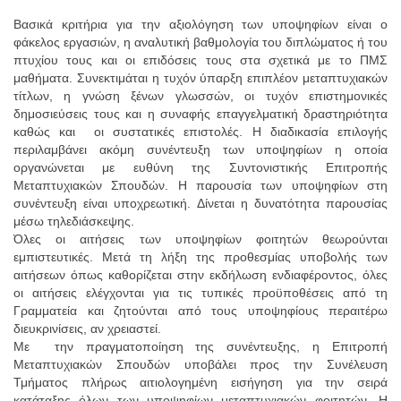
Βασικά κριτήρια για την αξιολόγηση των υποψηφίων είναι ο
φάκελος εργασιών, η αναλυτική βαθμολογία του διπλώματος ή του
πτυχίου τους και οι επιδόσεις τους στα σχετικά με το ΠΜΣ
μαθήματα. Συνεκτιμάται η τυχόν ύπαρξη επιπλέον μεταπτυχιακών
τίτλων, η γνώση ξένων γλωσσών, οι τυχόν επιστημονικές
δημοσιεύσεις τους και η συναφής επαγγελματική δραστηριότητα
καθώς και οι συστατικές επιστολές. Η διαδικασία επιλογής
περιλαμβάνει ακόμη συνέντευξη των υποψηφίων η οποία
οργανώνεται με ευθύνη της Συντονιστικής Επιτροπής
Μεταπτυχιακών Σπουδών. H παρουσία των υποψηφίων στη
συνέντευξη είναι υποχρεωτική. Δίνεται η δυνατότητα παρουσίας
μέσω τηλεδιάσκεψης.
Όλες οι αιτήσεις των υποψηφίων φοιτητών θεωρούνται
εμπιστευτικές. Μετά τη λήξη της προθεσμίας υποβολής των
αιτήσεων όπως καθορίζεται στην εκδήλωση ενδιαφέροντος, όλες
οι αιτήσεις ελέγχονται για τις τυπικές προϋποθέσεις από τη
Γραμματεία και ζητούνται από τους υποψηφίους περαιτέρω
διευκρινίσεις, αν χρειαστεί.
Με την πραγματοποίηση της συνέντευξης, η Επιτροπή
Μεταπτυχιακών Σπουδών υποβάλει προς την Συνέλευση
Τμήματος πλήρως αιτιολογημένη εισήγηση για την σειρά
κατάταξης όλων των υποψηφίων μεταπτυχιακών φοιτητών. Η