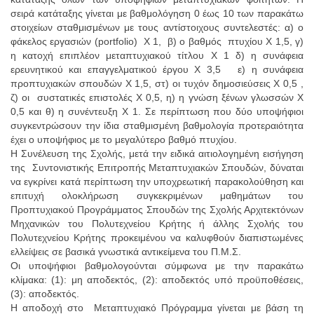
σειρά κατάταξης γίνεται με βαθμολόγηση 0 έως 10 των παρακάτω
στοιχείων σταθμισμένων με τους αντίστοιχους συντελεστές: α) ο
φάκελος εργασιών (portfolio) Χ 1, β) ο βαθμός πτυχίου Χ 1,5, γ)
η κατοχή επιπλέον μεταπτυχιακού τίτλου Χ 1 δ) η συνάφεια
ερευνητικού και επαγγελματικού έργου Χ 3,5 ε) η συνάφεια
προπτυχιακών σπουδών Χ 1,5, στ) οι τυχόν δημοσιεύσεις Χ 0,5 ,
ζ) οι συστατικές επιστολές Χ 0,5, η) η γνώση ξένων γλωσσών Χ
0,5 και θ) η συνέντευξη Χ 1. Σε περίπτωση που δύο υποψήφιοι
συγκεντρώσουν την ίδια σταθμισμένη βαθμολογία προτεραιότητα
έχει ο υποψήφιος με το μεγαλύτερο βαθμό πτυχίου.
Η Συνέλευση της Σχολής, μετά την ειδικά αιτιολογημένη εισήγηση
της Συντονιστικής Επιτροπής Μεταπτυχιακών Σπουδών, δύναται
να εγκρίνει κατά περίπτωση την υποχρεωτική παρακολούθηση και
επιτυχή ολοκλήρωση συγκεκριμένων μαθημάτων του
Προπτυχιακού Προγράμματος Σπουδών της Σχολής Αρχιτεκτόνων
Μηχανικών του Πολυτεχνείου Κρήτης ή άλλης Σχολής του
Πολυτεχνείου Κρήτης προκειμένου να καλυφθούν διαπιστωμένες
ελλείψεις σε βασικά γνωστικά αντικείμενα του Π.Μ.Σ.
Οι υποψήφιοι βαθμολογούνται σύμφωνα με την παρακάτω
κλίμακα: (1): μη αποδεκτός, (2): αποδεκτός υπό προϋποθέσεις,
(3): αποδεκτός.
Η αποδοχή στο Μεταπτυχιακό Πρόγραμμα γίνεται με βάση τη