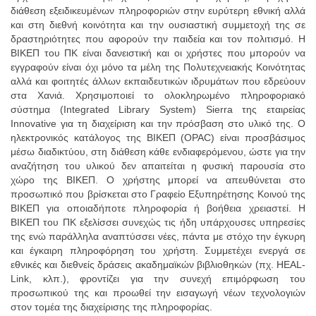
διάθεση εξειδικευμένων πληροφοριών στην ευρύτερη εθνική αλλά
και στη διεθνή κοινότητα και την ουσιαστική συμμετοχή της σε
δραστηριότητες που αφορούν την παιδεία και τον πολιτισμό. Η
ΒΙΚΕΠ του ΠΚ είναι δανειστική και οι χρήστες που μπορούν να
εγγραφούν είναι όχι μόνο τα μέλη της Πολυτεχνειακής Κοινότητας
αλλά και φοιτητές άλλων εκπαιδευτικών ιδρυμάτων που εδρεύουν
στα Χανιά. Χρησιμοποιεί το ολοκληρωμένο πληροφοριακό
σύστημα (Integrated Library System) Sierra της εταιρείας
Innovative για τη διαχείριση και την πρόσβαση στο υλικό της. Ο
ηλεκτρονικός κατάλογος της ΒΙΚΕΠ (OPAC) είναι προσβάσιμος
μέσω διαδικτύου, στη διάθεση κάθε ενδιαφερόμενου, ώστε για την
αναζήτηση του υλικού δεν απαιτείται η φυσική παρουσία στο
χώρο της ΒΙΚΕΠ. Ο χρήστης μπορεί να απευθύνεται στο
προσωπικό που βρίσκεται στο Γραφείο Εξυπηρέτησης Κοινού της
ΒΙΚΕΠ για οποιαδήποτε πληροφορία ή βοήθεια χρειαστεί. Η
ΒΙΚΕΠ του ΠΚ εξελίσσει συνεχώς τις ήδη υπάρχουσες υπηρεσίες
της ενώ παράλληλα αναπτύσσει νέες, πάντα με στόχο την έγκυρη
και έγκαιρη πληροφόρηση του χρήστη. Συμμετέχει ενεργά σε
εθνικές και διεθνείς δράσεις ακαδημαϊκών βιβλιοθηκών (πχ. HEAL-
Link, κλπ.), φροντίζει για την συνεχή επιμόρφωση του
προσωπικού της και προωθεί την εισαγωγή νέων τεχνολογιών
στον τομέα της διαχείρισης της πληροφορίας.