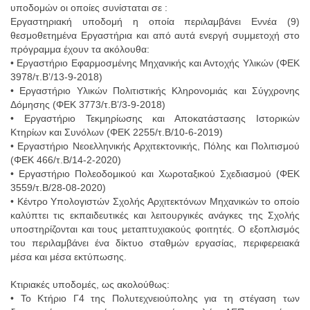
υποδομών οι οποίες συνίσταται σε :
Εργαστηριακή υποδομή η οποία περιλαμβάνει Εννέα (9)
θεσμοθετημένα Εργαστήρια και από αυτά ενεργή συμμετοχή στο
πρόγραμμα έχουν τα ακόλουθα:
• Εργαστήριο Εφαρμοσμένης Μηχανικής και Αντοχής Υλικών (ΦΕΚ
3978/τ.Β’/13-9-2018)
• Εργαστήριο Υλικών Πολιτιστικής Κληρονομιάς και Σύγχρονης
Δόμησης (ΦΕΚ 3773/τ.Β’/3-9-2018)
• Εργαστήριο Τεκμηρίωσης και Αποκατάστασης Ιστορικών
Κτηρίων και Συνόλων (ΦΕΚ 2255/τ.Β/10-6-2019)
• Εργαστήριο Νεοελληνικής Αρχιτεκτονικής, Πόλης και Πολιτισμού
(ΦΕΚ 466/τ.Β/14-2-2020)
• Εργαστήριο Πολεοδομικού και Χωροταξικού Σχεδιασμού (ΦΕΚ
3559/τ.Β/28-08-2020)
• Κέντρο Υπολογιστών Σχολής Αρχιτεκτόνων Μηχανικών το οποίο
καλύπτει τις εκπαιδευτικές και λειτουργικές ανάγκες της Σχολής
υποστηρίζονται και τους μεταπτυχιακούς φοιτητές. Ο εξοπλισμός
του περιλαμβάνει ένα δίκτυο σταθμών εργασίας, περιφερειακά
μέσα και μέσα εκτύπωσης.
Κτιριακές υποδομές, ως ακολούθως:
• Το Κτήριο Γ4 της Πολυτεχνειούπολης για τη στέγαση των