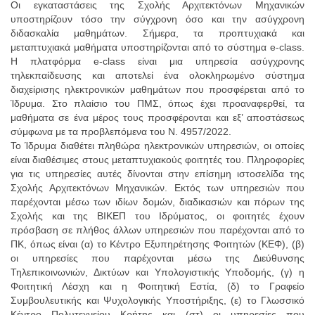
Οι εγκαταστάσεις της Σχολής Αρχιτεκτόνων Μηχανικών
υποστηρίζουν τόσο την σύγχρονη όσο και την ασύγχρονη
διδασκαλία μαθημάτων. Σήμερα, τα προπτυχιακά και
μεταπτυχιακά μαθήματα υποστηρίζονται από το σύστημα e-class.
Η πλατφόρμα e-class είναι μια υπηρεσία ασύγχρονης
τηλεκπαίδευσης και αποτελεί ένα ολοκληρωμένο σύστημα
διαχείρισης ηλεκτρονικών μαθημάτων που προσφέρεται από το
Ίδρυμα. Στο πλαίσιο του ΠΜΣ, όπως έχει προαναφερθεί, τα
μαθήματα σε ένα μέρος τους προσφέρονται και εξ’ αποστάσεως
σύμφωνα με τα προβλεπόμενα του Ν. 4957/2022.
Το Ίδρυμα διαθέτει πληθώρα ηλεκτρονικών υπηρεσιών, οι οποίες
είναι διαθέσιμες στους μεταπτυχιακούς φοιτητές του. Πληροφορίες
για τις υπηρεσίες αυτές δίνονται στην επίσημη ιστοσελίδα της
Σχολής Αρχιτεκτόνων Μηχανικών. Εκτός των υπηρεσιών που
παρέχονται μέσω των ιδίων δομών, διαδικασιών και πόρων της
Σχολής και της ΒΙΚΕΠ του Ιδρύματος, οι φοιτητές έχουν
πρόσβαση σε πλήθος άλλων υπηρεσιών που παρέχονται από το
ΠΚ, όπως είναι (α) το Κέντρο Εξυπηρέτησης Φοιτητών (ΚΕΦ), (β)
οι υπηρεσίες που παρέχονται μέσω της Διεύθυνσης
Τηλεπικοινωνιών, Δικτύων και Υπολογιστικής Υποδομής, (γ) η
Φοιτητική Λέσχη και η Φοιτητική Εστία, (δ) το Γραφείο
Συμβουλευτικής και Ψυχολογικής Υποστήριξης, (ε) το Γλωσσικό
Κέντρο Πολυτεχνείου Κρήτης και (στ) οι υπηρεσίες που