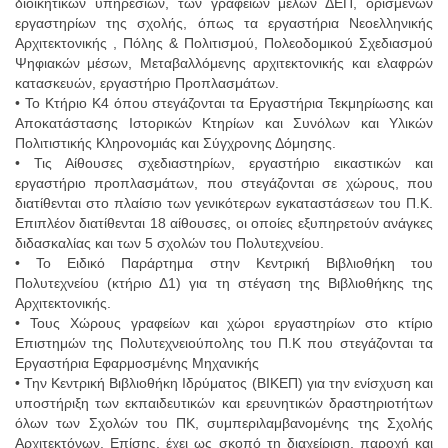
διοικητικών υπηρεσιών, των γραφείων μελών ΔΕΠ, ορισμένων
εργαστηρίων της σχολής, όπως τα εργαστήρια Νεοελληνικής
Αρχιτεκτονικής , Πόλης & Πολιτισμού, Πολεοδομικού Σχεδιασμού
Ψηφιακών μέσων, Μεταβαλλόμενης αρχιτεκτονικής και ελαφρών
κατασκευών, εργαστήριο Προπλασμάτων.
• Το Κτήριο Κ4 όπου στεγάζονται τα Εργαστήρια Τεκμηρίωσης και
Αποκατάστασης Ιστορικών Κτηρίων και Συνόλων και Υλικών
Πολιτιστικής Κληρονομιάς και Σύγχρονης Δόμησης.
• Τις Αίθουσες σχεδιαστηρίων, εργαστήριο εικαστικών και
εργαστήριο προπλασμάτων, που στεγάζονται σε χώρους, που
διατίθενται στο πλαίσιο των γενικότερων εγκαταστάσεων του Π.Κ.
Επιπλέον διατίθενται 18 αίθουσες, οι οποίες εξυπηρετούν ανάγκες
διδασκαλίας και των 5 σχολών του Πολυτεχνείου.
• Το Ειδικό Παράρτημα στην Κεντρική Βιβλιοθήκη του
Πολυτεχνείου (κτήριο Δ1) για τη στέγαση της Βιβλιοθήκης της
Αρχιτεκτονικής.
• Τους Χώρους γραφείων και χώροι εργαστηρίων στο κτίριο
Επιστημών της Πολυτεχνειούπολης του Π.Κ που στεγάζονται τα
Εργαστήρια Εφαρμοσμένης Μηχανικής
• Την Κεντρική Βιβλιοθήκη Ιδρύματος (ΒΙΚΕΠ) για την ενίσχυση και
υποστήριξη των εκπαιδευτικών και ερευνητικών δραστηριοτήτων
όλων των Σχολών του ΠΚ, συμπεριλαμβανομένης της Σχολής
Αρχιτεκτόνων. Επίσης, έχει ως σκοπό τη διαχείριση, παροχή και