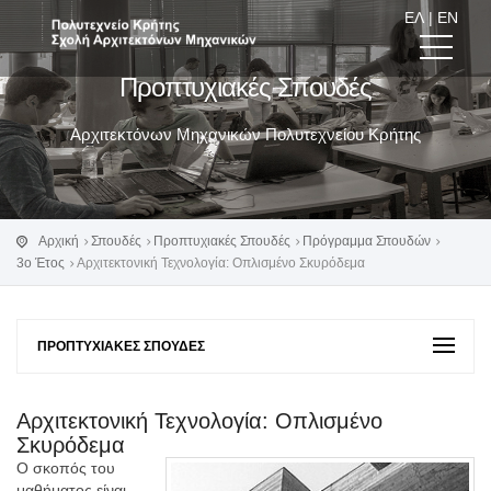
ΕΛ
|
EN
Προπτυχιακές Σπουδές
Αρχιτεκτόνων Μηχανικών Πολυτεχνείου Κρήτης
Αρχική
Σπουδές
Προπτυχιακές Σπουδές
Πρόγραμμα Σπουδών
3o Έτος
Αρχιτεκτονική Τεχνολογία: Οπλισμένο Σκυρόδεμα
ΠΡΟΠΤΥΧΙΑΚΈΣ ΣΠΟΥΔΈΣ
Αρχιτεκτονική Τεχνολογία: Οπλισμένο
Σκυρόδεμα
Ο σκοπός του
μαθήματος είναι